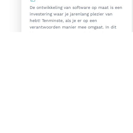
De ontwikkeling van software op maat is een
investering waar je jarenlang plezier van
hebt! Tenminste, als je er op een
verantwoorden manier mee omgaat. In dit
blog nemen we je mee in de levensloop van
jouw applicatie,
van aanschaf tot vervanging
.
Lees verder