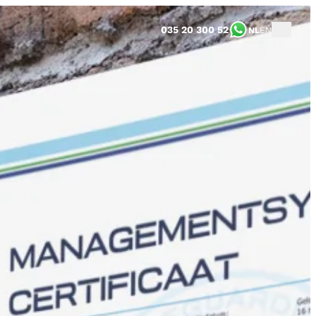
035 20 300 52
NL
EN