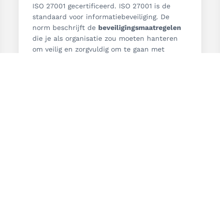
ISO 27001 gecertificeerd. ISO 27001 is de
standaard voor informatiebeveiliging. De
norm beschrijft de
beveiligingsmaatregelen
die je als organisatie zou moeten hanteren
om veilig en zorgvuldig om te gaan met
informatie. In 2025 staat onze
hercertificering op het programma.
Lees verder