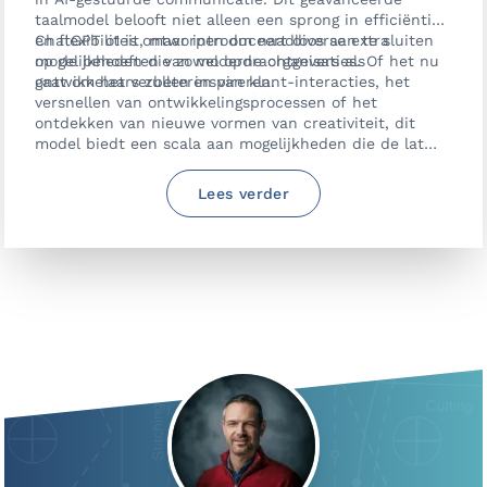
taalmodel belooft niet alleen een sprong in efficiëntie
en flexibiliteit, maar introduceert diverse extra
ChatGPT o1 is ontworpen om naadloos aan te sluiten
mogelijkheden die zowel opdrachtgevers als
op de behoeften van moderne organisaties. Of het nu
ontwikkelaars zullen inspireren.
gaat om het verbeteren van klant-interacties, het
versnellen van ontwikkelingsprocessen of het
ontdekken van nieuwe vormen van creativiteit, dit
model biedt een scala aan mogelijkheden die de lat
hoger leggen voor wat AI kan bereiken.
Lees verder