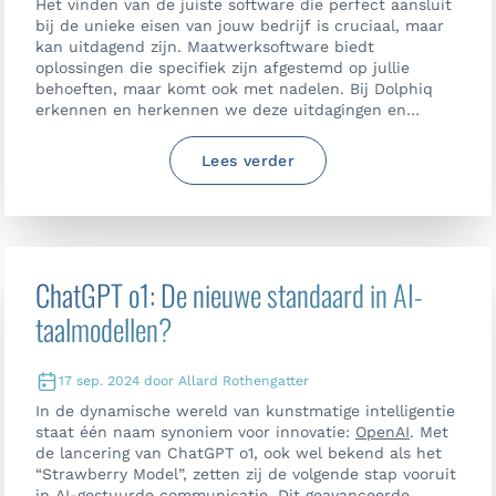
Het vinden van de juiste software die perfect aansluit
bij de unieke eisen van jouw bedrijf is cruciaal, maar
kan uitdagend zijn. Maatwerksoftware biedt
oplossingen die specifiek zijn afgestemd op jullie
behoeften, maar komt ook met nadelen. Bij Dolphiq
erkennen en herkennen we deze uitdagingen en
hebben we op basis van onze jarenlange ervaring
Qore.works ontwikkeld, om deze uitdagingen effectief
Lees verder
aan te pakken. Door middel van onze agile aanpak
kunnen we flexibel en efficiënt aan jouw
softwarebehoeften voldoen. Hieronder lees je hoe we
te werk gaan en geven we je inzicht wat maatwerk
kost.
ChatGPT o1: De nieuwe standaard in AI-
taalmodellen?
17 sep. 2024 door Allard Rothengatter
In de dynamische wereld van kunstmatige intelligentie
staat één naam synoniem voor innovatie:
OpenAI
. Met
de lancering van ChatGPT o1, ook wel bekend als het
“Strawberry Model”, zetten zij de volgende stap vooruit
in AI-gestuurde communicatie. Dit geavanceerde