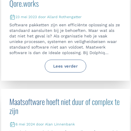
Qore.works
23 mei 2023 door Allard Rothengatter
Software pakketten zijn een efficiënte oplossing als ze
standaard aansluiten bij je behoeften. Maar wat als
dat niet het geval is? Als organisatie heb je vaak
unieke processen, systemen en veiligheidseisen waar
standaard software niet aan voldoet. Maatwerk
software is dan de ideale oplossing. Bij Dolphiq
ontwikkelen we digitale oplossingen die perfect
aansluiten bij de wensen van onze klanten. Met ons
Lees verder
Qore.works platform maken we maatwerk software
bovendien toegankelijk en betaalbaar.
Maatsoftware hoeft niet duur of complex te
zijn
6 mei 2024 door Alan Linnenbank