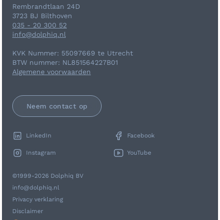
Rembrandtlaan 24D
3723 BJ Bilthoven
035 - 20 300 52
info@dolphiq.nl
KVK Nummer: 55097669 te Utrecht
BTW nummer: NL851564227B01
Algemene voorwaarden
Neem contact op
LinkedIn
Facebook
Instagram
YouTube
©1999-2026 Dolphiq BV
info@dolphiq.nl
Privacy verklaring
Disclaimer