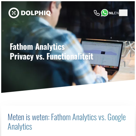
NL
EN
Fathom Analytics
Privacy vs. Functionaliteit
Meten is weten: Fathom Analytics vs. Google
Analytics