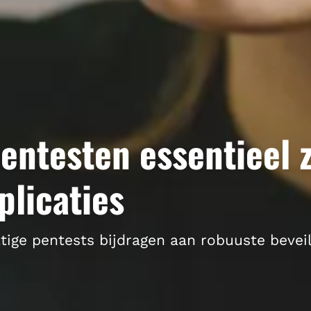
ntesten essentieel z
plicaties
ige pentests bijdragen aan robuuste beveil