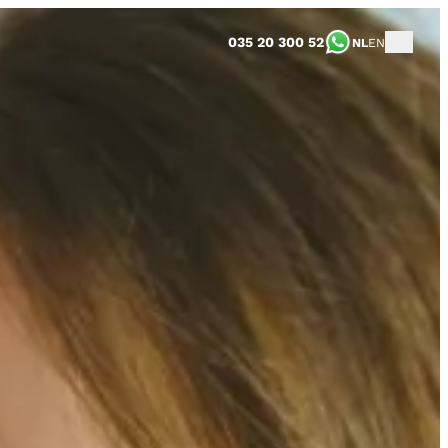
035 20 300 52
NL
EN