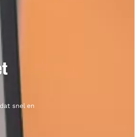
et
dat snel en