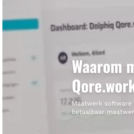
Waarom m
Qore.work
Maatwerk software h
betaalbaar maatwerk